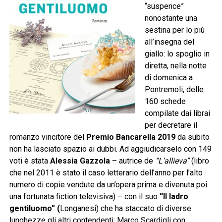
“suspence”
nonostante una
sestina per lo più
all’insegna del
giallo: lo spoglio in
diretta, nella notte
di domenica a
Pontremoli, delle
160 schede
compilate dai librai
per decretare il
romanzo vincitore del
Premio Bancarella 2019
da subito
non ha lasciato spazio ai dubbi. Ad aggiudicarselo con 149
voti è stata
Alessia Gazzola
– autrice de
“L’allieva”
(libro
che nel 2011 è stato il caso letterario dell’anno per l’alto
numero di copie vendute da un’opera prima e divenuta poi
una fortunata fiction televisiva) – con il suo
“Il ladro
gentiluomo” (
Longanesi) che ha staccato di diverse
lunghezze gli altri contendenti: Marco Scardigli con