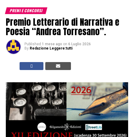
PREMI E CONCORSI
Premio Letterario di Narrativa e
Poesia “Andrea Torresano”.
Published
1 mese ago
on
6 Luglio 2026
By
Redazione Leggere:tutti