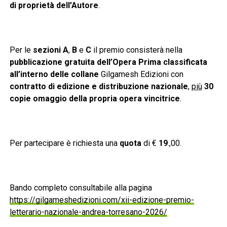
di proprietà dell’Autore
.
Per le
sezioni A
,
B
e
C
il premio consisterà nella
pubblicazione gratuita dell’Opera Prima classificata
all’interno delle collane
Gilgamesh Edizioni con
contratto di edizione e distribuzione nazionale
,
più
30
copie omaggio della propria opera vincitrice
.
Per partecipare è richiesta una
quota
di €
19
.,00.
Bando completo consultabile alla pagina
https://gilgameshedizioni.com/xii-edizione-premio-
letterario-nazionale-andrea-torresano-2026/