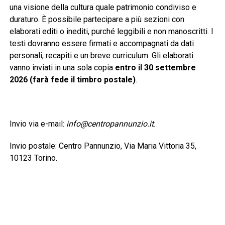
una visione della cultura quale patrimonio condiviso e
duraturo. È possibile partecipare a più sezioni con
elaborati editi o inediti, purché leggibili e non manoscritti. I
testi dovranno essere firmati e accompagnati da dati
personali, recapiti e un breve curriculum. Gli elaborati
vanno inviati in una sola copia
entro il 30 settembre
2026 (farà fede il timbro postale)
.
Invio via e-mail:
info@centropannunzio.it
.
Invio postale: Centro Pannunzio, Via Maria Vittoria 35,
10123 Torino.
È previsto un contributo di 25 euro per ogni sezione a cui
si partecipa. La ricevuta del versamento dovrà essere
allegata all’elaborato.