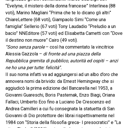
“Evelyne, il mistero della donna francese” Interlinea (88
voti), Marino Magliani “Prima che te lo dicano gli altri”
ChiareLettere (68 voti), Giampaolo Simi “Come una
famiglia” Sellerio (67 voti) Tony Laudadio “Preludio a un
bacio” NNEditore (57 voti) ed Elisabetta Cametti con “Dove
il destino non muore” Cairo (49 voti).
“Sono senza parole
– così ha commentato la vincitrice
Alessia Gazzola –
di fronte ad una piazza della
Repubblica gremita di pubblico, autorità ed ospiti – anzi
ne ho una per tutte: felicità”.
Il suo noma infatti va ad aggiungersi ad un albo d’oro che
annovera nomi da brivido: da Ernest Hemingway che si
aggiudicò la prima edizione del Bancarella nel 1953, a
Giovanni Guareschi, Boris Pasternak, Enzo Biagi, Oriana
Fallaci, Umberto Eco fino a Luciano De Crescenzo ed
Andrea Camilleri a cui fu consegnata la statuetta di San
Giovanni di Dio protettore dei librai rispettivamente nel
1984 con “Storia della filosofia greca- I presocratici” e “La