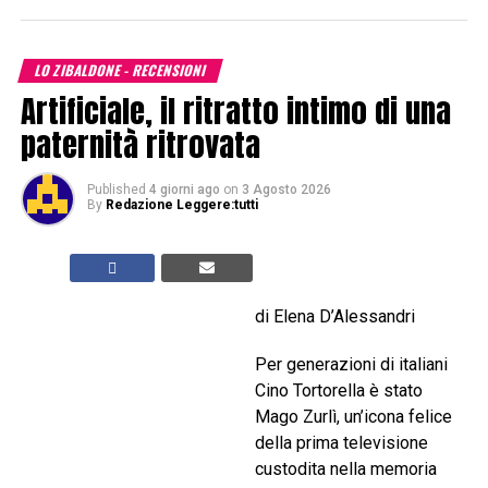
LO ZIBALDONE - RECENSIONI
Artificiale, il ritratto intimo di una
paternità ritrovata
Published
4 giorni ago
on
3 Agosto 2026
By
Redazione Leggere:tutti
di Elena D’Alessandri
Per generazioni di italiani
Cino Tortorella è stato
Mago Zurlì, un’icona felice
della prima televisione
custodita nella memoria