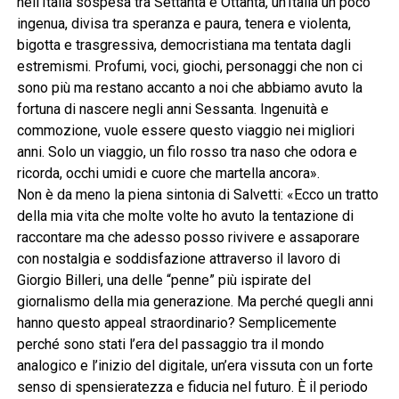
nell’Italia sospesa tra Settanta e Ottanta, un’Italia un poco
ingenua, divisa tra speranza e paura, tenera e violenta,
bigotta e trasgressiva, democristiana ma tentata dagli
estremismi. Profumi, voci, giochi, personaggi che non ci
sono più ma restano accanto a noi che abbiamo avuto la
fortuna di nascere negli anni Sessanta. Ingenuità e
commozione, vuole essere questo viaggio nei migliori
anni. Solo un viaggio, un filo rosso tra naso che odora e
ricorda, occhi umidi e cuore che martella ancora».
Non è da meno la piena sintonia di Salvetti: «Ecco un tratto
della mia vita che molte volte ho avuto la tentazione di
raccontare ma che adesso posso rivivere e assaporare
con nostalgia e soddisfazione attraverso il lavoro di
Giorgio Billeri, una delle “penne” più ispirate del
giornalismo della mia generazione. Ma perché quegli anni
hanno questo appeal straordinario? Semplicemente
perché sono stati l’era del passaggio tra il mondo
analogico e l’inizio del digitale, un’era vissuta con un forte
senso di spensieratezza e fiducia nel futuro. È il periodo