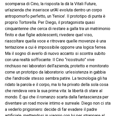
scomparsa di Cino, la risposta la dà la Vitali Future,
un’azienda che inserisce un’AI evoluta dentro un corpo
antropomorfo perfetto, un ‘fenice’. Il prototipo di punta è
proprio Tortorella. Per Diego, il protagonista quasi
cinquantenne che cerca di restare a galla tra un matrimonio
finito e due figlie adolescenti, rivedere quel viso,
riascoltare quella voce e ritrovare quelle movenze è una
tentazione a cui è impossibile opporre una logica ferrea.
Ma il sogno di averlo di nuovo accanto si scontra subito
con una realtà soffocante. Il Cino “ricostruito” vive
rinchiuso nei laboratori dell’azienda, protetto e monitorato
come un prototipo da laboratorio: un’esistenza in gabbia
che l’androide stesso sembra patire. La tecnologia gli ha
ridato la parola e il corpo, ma lo ha privato della sola cosa
che rendeva vera la sua prima vita: la libertà di stare al
mondo. È qui che il romanzo scarta dalla fantascienza per
diventare un road movie intimo e surreale. Diego non ci sta
a vederlo prigioniero: decide di far evadere il padre
artificiale, mettendosi in viaggio con lui per strappare al