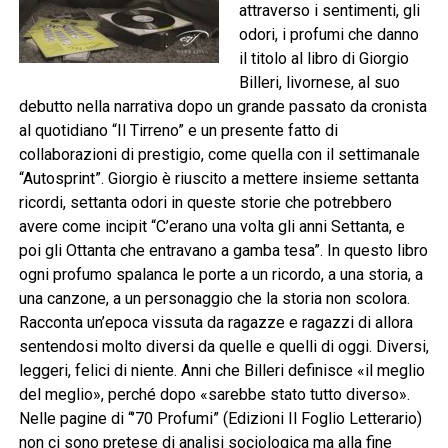
attraverso i sentimenti, gli
odori, i profumi che danno
il titolo al libro di Giorgio
Billeri, livornese, al suo
debutto nella narrativa dopo un grande passato da cronista
al quotidiano “Il Tirreno” e un presente fatto di
collaborazioni di prestigio, come quella con il settimanale
“Autosprint”. Giorgio è riuscito a mettere insieme settanta
ricordi, settanta odori in queste storie che potrebbero
avere come incipit “C’erano una volta gli anni Settanta, e
poi gli Ottanta che entravano a gamba tesa”. In questo libro
ogni profumo spalanca le porte a un ricordo, a una storia, a
una canzone, a un personaggio che la storia non scolora.
Racconta un’epoca vissuta da ragazze e ragazzi di allora
sentendosi molto diversi da quelle e quelli di oggi. Diversi,
leggeri, felici di niente. Anni che Billeri definisce «il meglio
del meglio», perché dopo «sarebbe stato tutto diverso».
Nelle pagine di “’70 Profumi” (Edizioni Il Foglio Letterario)
non ci sono pretese di analisi sociologica ma alla fine