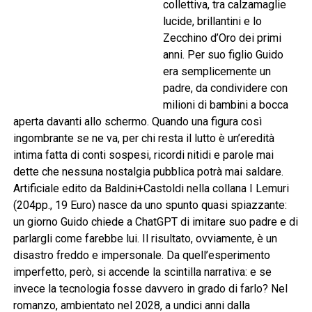
collettiva, tra calzamaglie
lucide, brillantini e lo
Zecchino d’Oro dei primi
anni. Per suo figlio Guido
era semplicemente un
padre, da condividere con
milioni di bambini a bocca
aperta davanti allo schermo. Quando una figura così
ingombrante se ne va, per chi resta il lutto è un’eredità
intima fatta di conti sospesi, ricordi nitidi e parole mai
dette che nessuna nostalgia pubblica potrà mai saldare.
Artificiale edito da Baldini+Castoldi nella collana I Lemuri
(204pp., 19 Euro) nasce da uno spunto quasi spiazzante:
un giorno Guido chiede a ChatGPT di imitare suo padre e di
parlargli come farebbe lui. Il risultato, ovviamente, è un
disastro freddo e impersonale. Da quell’esperimento
imperfetto, però, si accende la scintilla narrativa: e se
invece la tecnologia fosse davvero in grado di farlo? Nel
romanzo, ambientato nel 2028, a undici anni dalla