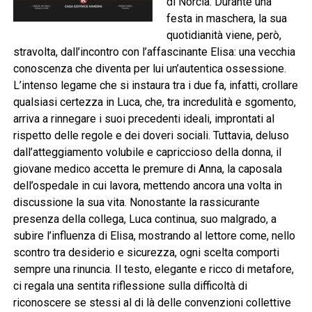
di Norcia. Durante una
festa in maschera, la sua
quotidianità viene, però,
stravolta, dall’incontro con l’affascinante Elisa: una vecchia
conoscenza che diventa per lui un’autentica ossessione.
L’intenso legame che si instaura tra i due fa, infatti, crollare
qualsiasi certezza in Luca, che, tra incredulità e sgomento,
arriva a rinnegare i suoi precedenti ideali, improntati al
rispetto delle regole e dei doveri sociali. Tuttavia, deluso
dall’atteggiamento volubile e capriccioso della donna, il
giovane medico accetta le premure di Anna, la caposala
dell’ospedale in cui lavora, mettendo ancora una volta in
discussione la sua vita. Nonostante la rassicurante
presenza della collega, Luca continua, suo malgrado, a
subire l’influenza di Elisa, mostrando al lettore come, nello
scontro tra desiderio e sicurezza, ogni scelta comporti
sempre una rinuncia. Il testo, elegante e ricco di metafore,
ci regala una sentita riflessione sulla difficoltà di
riconoscere se stessi al di là delle convenzioni collettive