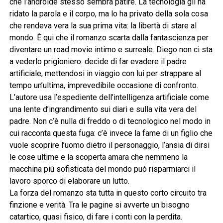
che l’androide stesso sembra patire. La tecnologia gli ha
ridato la parola e il corpo, ma lo ha privato della sola cosa
che rendeva vera la sua prima vita: la libertà di stare al
mondo. È qui che il romanzo scarta dalla fantascienza per
diventare un road movie intimo e surreale. Diego non ci sta
a vederlo prigioniero: decide di far evadere il padre
artificiale, mettendosi in viaggio con lui per strappare al
tempo un’ultima, imprevedibile occasione di confronto.
L’autore usa l’espediente dell’intelligenza artificiale come
una lente d’ingrandimento sui diari e sulla vita vera del
padre. Non c’è nulla di freddo o di tecnologico nel modo in
cui racconta questa fuga: c’è invece la fame di un figlio che
vuole scoprire l’uomo dietro il personaggio, l’ansia di dirsi
le cose ultime e la scoperta amara che nemmeno la
macchina più sofisticata del mondo può risparmiarci il
lavoro sporco di elaborare un lutto.
La forza del romanzo sta tutta in questo corto circuito tra
finzione e verità. Tra le pagine si avverte un bisogno
catartico, quasi fisico, di fare i conti con la perdita.