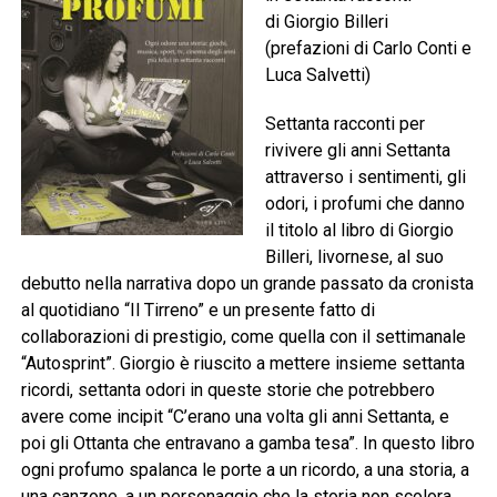
di Giorgio Billeri
(prefazioni di Carlo Conti e
Luca Salvetti)
Settanta racconti per
rivivere gli anni Settanta
attraverso i sentimenti, gli
odori, i profumi che danno
il titolo al libro di Giorgio
Billeri, livornese, al suo
debutto nella narrativa dopo un grande passato da cronista
al quotidiano “Il Tirreno” e un presente fatto di
collaborazioni di prestigio, come quella con il settimanale
“Autosprint”. Giorgio è riuscito a mettere insieme settanta
ricordi, settanta odori in queste storie che potrebbero
avere come incipit “C’erano una volta gli anni Settanta, e
poi gli Ottanta che entravano a gamba tesa”. In questo libro
ogni profumo spalanca le porte a un ricordo, a una storia, a
una canzone, a un personaggio che la storia non scolora.