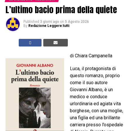
L’ultimo bacio prima della quiete
Published
3 giorni ago
on
5 Agosto 2026
By
Redazione Leggere:tutti
di Chiara Campanella
Luca, il protagonista di
questo romanzo, proprio
come il suo autore
Giovanni Albano, è un
medico e conduce
un’ordinaria ed agiata vita
borghese, con una moglie,
una figlia ed una brillante
carriera presso l’ospedale