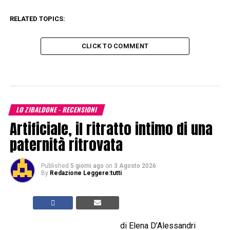
RELATED TOPICS:
CLICK TO COMMENT
LO ZIBALDONE - RECENSIONI
Artificiale, il ritratto intimo di una
paternità ritrovata
Published
5 giorni ago
on
3 Agosto 2026
By
Redazione Leggere:tutti
di Elena D’Alessandri