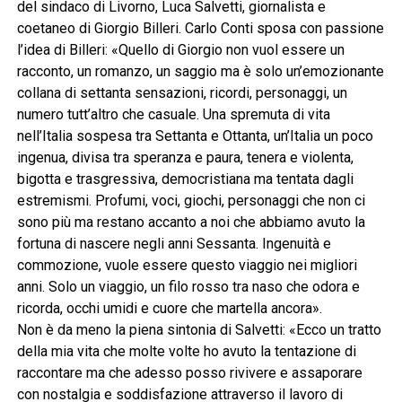
del sindaco di Livorno, Luca Salvetti, giornalista e
coetaneo di Giorgio Billeri. Carlo Conti sposa con passione
l’idea di Billeri: «Quello di Giorgio non vuol essere un
racconto, un romanzo, un saggio ma è solo un’emozionante
collana di settanta sensazioni, ricordi, personaggi, un
numero tutt’altro che casuale. Una spremuta di vita
nell’Italia sospesa tra Settanta e Ottanta, un’Italia un poco
ingenua, divisa tra speranza e paura, tenera e violenta,
bigotta e trasgressiva, democristiana ma tentata dagli
estremismi. Profumi, voci, giochi, personaggi che non ci
sono più ma restano accanto a noi che abbiamo avuto la
fortuna di nascere negli anni Sessanta. Ingenuità e
commozione, vuole essere questo viaggio nei migliori
anni. Solo un viaggio, un filo rosso tra naso che odora e
ricorda, occhi umidi e cuore che martella ancora».
Non è da meno la piena sintonia di Salvetti: «Ecco un tratto
della mia vita che molte volte ho avuto la tentazione di
raccontare ma che adesso posso rivivere e assaporare
con nostalgia e soddisfazione attraverso il lavoro di