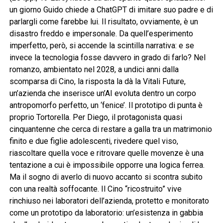
un giorno Guido chiede a ChatGPT di imitare suo padre e di
parlargli come farebbe lui. Il risultato, ovviamente, è un
disastro freddo e impersonale. Da quell’esperimento
imperfetto, però, si accende la scintilla narrativa: e se
invece la tecnologia fosse davvero in grado di farlo? Nel
romanzo, ambientato nel 2028, a undici anni dalla
scomparsa di Cino, la risposta la dà la Vitali Future,
un’azienda che inserisce un’AI evoluta dentro un corpo
antropomorfo perfetto, un ‘fenice’. Il prototipo di punta è
proprio Tortorella. Per Diego, il protagonista quasi
cinquantenne che cerca di restare a galla tra un matrimonio
finito e due figlie adolescenti, rivedere quel viso,
riascoltare quella voce e ritrovare quelle movenze è una
tentazione a cui è impossibile opporre una logica ferrea.
Ma il sogno di averlo di nuovo accanto si scontra subito
con una realtà soffocante. Il Cino “ricostruito” vive
rinchiuso nei laboratori dell’azienda, protetto e monitorato
come un prototipo da laboratorio: un’esistenza in gabbia