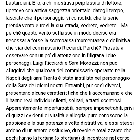
bastardiani. E io, a chi mostrava perplessità di lettore,
ripetevo con antica saggezza orientale: dategli tempo,
lasciate che il personaggio si consolidi, che la serie
prenda vento e trovi la sua strada, vedrete, vedrete… Ma
perché questo vento soffiasse in modo deciso era
necessaria forse la scomparsa (momentanea o definitiva
che sia) del commissario Ricciardi. Perché? Provate a
osservare con un po’ di attenzione in filigrana i due
personaggi, Luigi Ricciardi e Sara Morozzi: non può
sfuggirvi che qualcosa del commissario operante nella
Napoli degli anni Trenta è stato instillato nel personaggio
della Sara dei giorni nostri. Entrambi, pur così diversi,
presentano alcune caratteristiche che li accomunano e che
li hanno resi individui silenti, solitari, a tratti scontrosi.
Apparentemente imperturbabili, sempre impenetrabili, privi
di guizzi evidenti di vitalità e allegria, pure conoscono la
passione e la sua potenza a volte distruttiva, e essi stessi
ardono di un amore esclusivo, durevole e totalizzante che
pochi hanno la fortuna (o sfortuna) di incontrare nel corso