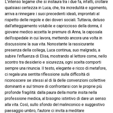
L’intenso legame che si instaura tra i due fa, infatti, crollare
qualsiasi certezza in Luca, che, tra incredulità e sgomento,
arriva a rinnegare i suoi precedenti ideali, improntati al
rispetto delle regole e dei doveri sociali. Tuttavia, deluso
dall’atteggiamento volubile e capriccioso della donna, il
giovane medico accetta le premure di Anna, la caposala
dell’ospedale in cui lavora, mettendo ancora una volta in
discussione la sua vita. Nonostante la rassicurante
presenza della collega, Luca continua, suo malgrado, a
subire l’influenza di Elisa, mostrando al lettore come, nello
scontro tra desiderio e sicurezza, ogni scelta comporti
sempre una rinuncia. Il testo, elegante e ricco di metafore,
ci regala una sentita riflessione sulla difficoltà di
riconoscere se stessi al di là delle convenzioni collettive
dominanti e sul timore di confrontarsi con le proprie più
profonde fragilità: dalla paura della morte insita nella
professione medica, al bisogno istintivo di dare un senso
alla vita. Così, sullo sfondo del malinconico e suggestivo
paesaggio umbro, l’autore ci invita a meditare