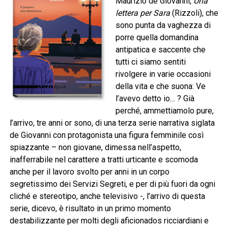
Maurizio de Giovanni,
Una
lettera per Sara
(Rizzoli), che
sono punta da vaghezza di
porre quella domandina
antipatica e saccente che
tutti ci siamo sentiti
rivolgere in varie occasioni
della vita e che suona: Ve
l’avevo detto io… ? Già
perché, ammettiamolo pure,
l’arrivo, tre anni or sono, di una terza serie narrativa siglata
de Giovanni con protagonista una figura femminile così
spiazzante – non giovane, dimessa nell’aspetto,
inafferrabile nel carattere a tratti urticante e scomoda
anche per il lavoro svolto per anni in un corpo
segretissimo dei Servizi Segreti, e per di più fuori da ogni
cliché e stereotipo, anche televisivo -, l’arrivo di questa
serie, dicevo, è risultato in un primo momento
destabilizzante per molti degli aficionados ricciardiani e