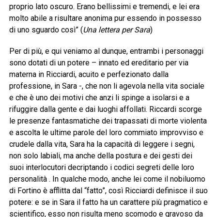
proprio lato oscuro. Erano bellissimi e tremendi, e lei era
molto abile a risultare anonima pur essendo in possesso
di uno sguardo così” (
Una lettera per Sara
)
Per di più, e qui veniamo al dunque, entrambi i personaggi
sono dotati di un potere – innato ed ereditario per via
materna in Ricciardi, acuito e perfezionato dalla
professione, in Sara -, che non li agevola nella vita sociale
e che è uno dei motivi che anzi li spinge a isolarsi e a
rifuggire dalla gente e dai luoghi affollati. Riccardi scorge
le presenze fantasmatiche dei trapassati di morte violenta
e ascolta le ultime parole del loro commiato improvviso e
crudele dalla vita, Sara ha la capacità di leggere i segni,
non solo labiali, ma anche della postura e dei gesti dei
suoi interlocutori decriptando i codici segreti delle loro
personalità . In qualche modo, anche lei come il nobiluomo
di Fortino è afflitta dal “fatto”, così Ricciardi definisce il suo
potere: e se in Sara il fatto ha un carattere più pragmatico e
scientifico, esso non risulta meno scomodo e gravoso da