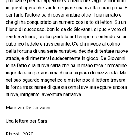
puntuali e precisi, appaiono volutamente vaghi e indefiniti
in quest’opera che vuole segnare una svolta coraggiosa. E
per farlo l’autore sa di dover andare oltre il già narrato e
che gli ha conquistato un numero così alto di lettori. Su un
filone di successo, ben lo sa de Giovanni, si può vivere di
rendita a lungo, prolungandolo nel tempo e contando su un
pubblico fedele e rassicurante. C’è chi invece al colmo
della fortuna di una serie narrativa, decide di tentare nuove
strade, e di rimettersi audacemente in gioco. De Giovanni
lo ha fatto e la nuova carta che ha in mano reca l’immagine
ingrigita e un po’ anonima di una signora di mezza età. Ma
nel suo sguardo magnetico e misterioso il lettore troverà
la forza trascinante di questa ormai avviata eppure ancora
nuova, intrigante, avventura narrativa.
Maurizio De Giovanni
Una lettera per Sara
Rizzoli, 2020