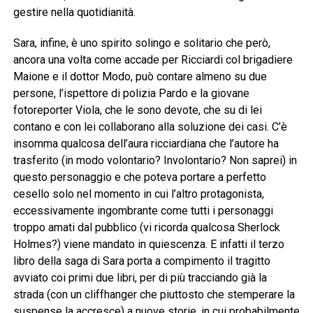
gestire nella quotidianità.
Sara, infine, è uno spirito solingo e solitario che però,
ancora una volta come accade per Ricciardi col brigadiere
Maione e il dottor Modo, può contare almeno su due
persone, l’ispettore di polizia Pardo e la giovane
fotoreporter Viola, che le sono devote, che su di lei
contano e con lei collaborano alla soluzione dei casi. C’è
insomma qualcosa dell’aura ricciardiana che l’autore ha
trasferito (in modo volontario? Involontario? Non saprei) in
questo personaggio e che poteva portare a perfetto
cesello solo nel momento in cui l’altro protagonista,
eccessivamente ingombrante come tutti i personaggi
troppo amati dal pubblico (vi ricorda qualcosa Sherlock
Holmes?) viene mandato in quiescenza. E infatti il terzo
libro della saga di Sara porta a compimento il tragitto
avviato coi primi due libri, per di più tracciando già la
strada (con un cliffhanger che piuttosto che stemperare la
suspense la accresce) a nuove storie, in cui probabilmente