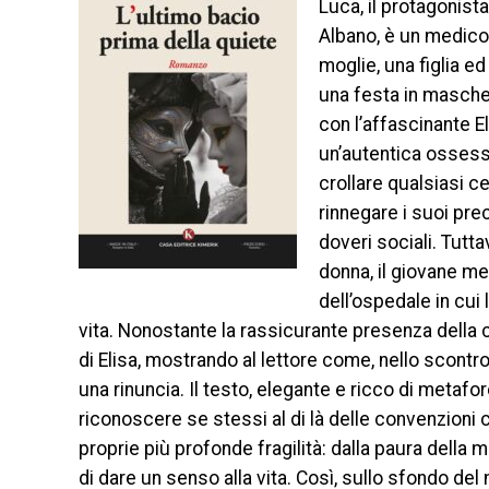
Luca, il protagonist
Albano, è un medico
moglie, una figlia ed
una festa in maschera
con l’affascinante E
un’autentica ossessio
crollare qualsiasi ce
rinnegare i suoi prec
doveri sociali. Tutt
donna, il giovane me
dell’ospedale in cui
vita. Nonostante la rassicurante presenza della c
di Elisa, mostrando al lettore come, nello scont
una rinuncia. Il testo, elegante e ricco di metafore
riconoscere se stessi al di là delle convenzioni c
proprie più profonde fragilità: dalla paura della 
di dare un senso alla vita. Così, sullo sfondo de