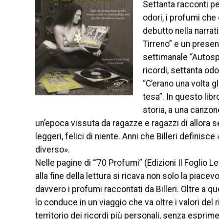
Settanta racconti per
odori, i profumi che d
debutto nella narrat
Tirreno” e un present
settimanale “Autospr
ricordi, settanta od
“C’erano una volta g
tesa”. In questo lib
storia, a una canzon
un’epoca vissuta da ragazze e ragazzi di allora se
leggeri, felici di niente. Anni che Billeri definis
diverso».
Nelle pagine di “’70 Profumi” (Edizioni Il Foglio 
alla fine della lettura si ricava non solo la piacev
davvero i profumi raccontati da Billeri. Oltre a que
lo conduce in un viaggio che va oltre i valori del
territorio dei ricordi più personali, senza esprime