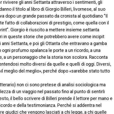
 rivivere gli anni Settanta attraverso i sentimenti, gli
anno il titolo al libro di Giorgio Billeri, livornese, al suo
iva dopo un grande passato da cronista al quotidiano “Il
e fatto di collaborazioni di prestigio, come quella con il
int”. Giorgio è riuscito a mettere insieme settanta
ori in queste storie che potrebbero avere come incipit
li anni Settanta, e poi gli Ottanta che entravano a gamba
ro ogni profumo spalanca le porte a un ricordo, a una
e, a un personaggio che la storia non scolora. Racconta
ntendosi molto diversi da quelle e quelli di oggi. Diversi,
ce «il meglio del meglio», perché dopo «sarebbe stato tutto
Letterario) non ci sono pretese di analisi sociologica ma
olezza di un viaggio nel passato fino al punto di sentirli
sto, il bello scrivere di Billeri prende il lettore per mano e
 ricordo e della testimonianza. Perché si addentra nel
re giudizi che vengono lasciati a chi legge, a chi quelle