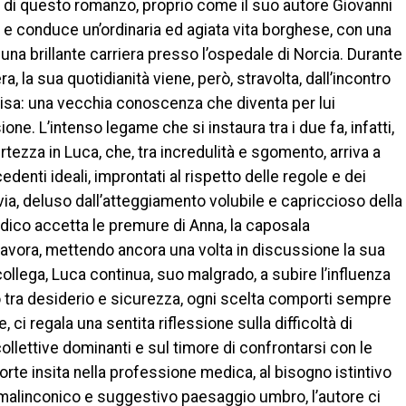
a di questo romanzo, proprio come il suo autore Giovanni
 e conduce un’ordinaria ed agiata vita borghese, con una
 una brillante carriera presso l’ospedale di Norcia. Durante
, la sua quotidianità viene, però, stravolta, dall’incontro
lisa: una vecchia conoscenza che diventa per lui
ne. L’intenso legame che si instaura tra i due fa, infatti,
rtezza in Luca, che, tra incredulità e sgomento, arriva a
edenti ideali, improntati al rispetto delle regole e dei
avia, deluso dall’atteggiamento volubile e capriccioso della
dico accetta le premure di Anna, la caposala
 lavora, mettendo ancora una volta in discussione la sua
ollega, Luca continua, suo malgrado, a subire l’influenza
ro tra desiderio e sicurezza, ogni scelta comporti sempre
, ci regala una sentita riflessione sulla difficoltà di
ollettive dominanti e sul timore di confrontarsi con le
morte insita nella professione medica, al bisogno istintivo
l malinconico e suggestivo paesaggio umbro, l’autore ci