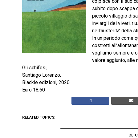
colpisce con il suo c
subito dopo scappa co
piccolo villaggio disa
inviargli dei viveri, r
nell’austerita’ della s
In un periodo come q
costretti all’allonta
vogliamo sempre e co
valore aggiunto, alle 
Gli schifosi,
Santiago Lorenzo,
Blackie edizioni, 2020
Euro 18,60
RELATED TOPICS:
CLI