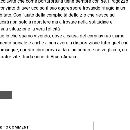
acciavite che come portafortuna tiene sempre con sé. Il ragazzo
nvinto di aver ucciso il suo aggressore trovando rifugio in un
bitato. Con l’aiuto della complicità dello zio che riesce ad
iuscirà non solo a resistere ma a trovare nella solitudine e
trana situazione la vera felicità.
uello che stiamo vivendo, dove a causa del coronavirus siamo
namento sociale e anche a non avere a disposizione tutto quel che
munque, questo libro prova a dare un senso e se vogliamo, un
nostre vite. Traduzione di Bruno Arpaia.
CK TO COMMENT