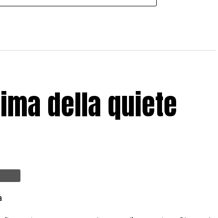
rima della quiete
a